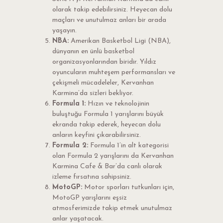
olarak takip edebilirsiniz. Heyecan dolu
maçları ve unutulmaz anları bir arada
yaşayın.
NBA:
Amerikan Basketbol Ligi (NBA),
dünyanın en ünlü basketbol
organizasyonlarından biridir. Yıldız
oyuncuların muhteşem performansları ve
çekişmeli mücadeleler, Kervanhan
Karmina’da sizleri bekliyor.
Formula 1:
Hızın ve teknolojinin
buluştuğu Formula 1 yarışlarını büyük
ekranda takip ederek, heyecan dolu
anların keyfini çıkarabilirsiniz.
Formula 2:
Formula 1’in alt kategorisi
olan Formula 2 yarışlarını da Kervanhan
Karmina Cafe & Bar’da canlı olarak
izleme fırsatına sahipsiniz.
MotoGP:
Motor sporları tutkunları için,
MotoGP yarışlarını eşsiz
atmosferimizde takip etmek unutulmaz
anlar yaşatacak.