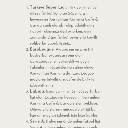
Türkiye Süper Ligi:
Türkiye’nin en üst
düzey futbol ligi olan Süper Lig’in
heyecanını Kervanhan Karmina Cafe &
Bar’da canlı olarak takip edebilirsiniz.
Favori takımınızı desteklerken, aynı
zamanda diğer futbol severlerle keyifli
sohbetler yapabilirsiniz.
EuroLeague
: Avrupa’nın en prestijli
basketbol organizasyonu olan
EuroLeague, en yetenekli ve güçlü
takımların mücadelesine sahne oluyor.
Kervanhan Karmina’da, EuroLeague
maçlarını büyülü atmosferiyle birlikte
izleyebilirsiniz.
LaLiga:
İspanya’nın en üst düzey futbol
ligi olan LaLiga’nın heyecanı, Kervanhan
Karmina Cafe & Bar’da sizleri bekliyor.
Dünya yıldızlarının mücadele ettiği bu
lige ait maçları izlemek için bize katılın.
Serie A:
İtalya’nın önde gelen futbol ligi
Serie A’yı Kervanhan Karmina’da canlı