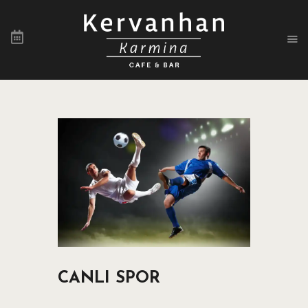
ANA SAYFA
İMKANLAR
FOTOĞRAFLAR
NOSTALJI
360 SANAL TUR
KERVANHAN MENÜ
REZERVASYON
İLETIŞIM
CANLI SPOR