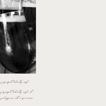
uscipit lobortis nisl.
scipit lobortis nisl. ut
 sed ipsum. Ut wisi enim