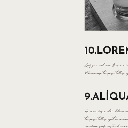
10.LOR
Quisque rutrum. Aenean imp
Maecenas tempus, tellus e
9.ALIQ
Aenean imperdiet. Etiam ul
tempus, tellus eget condi
veniam, quis nostrud exerci