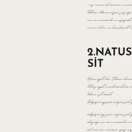
wisi enim ad minim veniam
tation ullamcorper suscipit 
ex ea commodo consequat.
iriure dolor in hendrerit i
2.NATU
SIT
Nam eget dui. Etiam rhon
tellus eget condimentum 
libero, sit amet.
Adipiscing sem neque sed i
adipiscing sem neque sed i
aliquip ex ea commodo con
ad minim veniam, quis nost