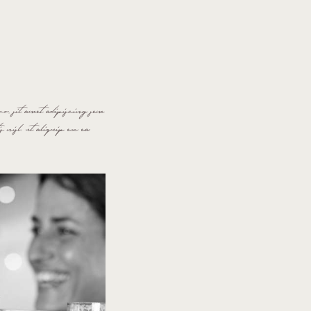
o, sit amet adipiscing sem
 nisl. ut aliquip ex ea