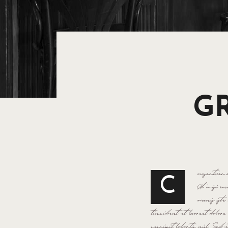
GR
onsectuer 
C
Ut wisi en
omnis iste
tincidunt ut laoreet dolo
suscipit lobortis nisl. Se