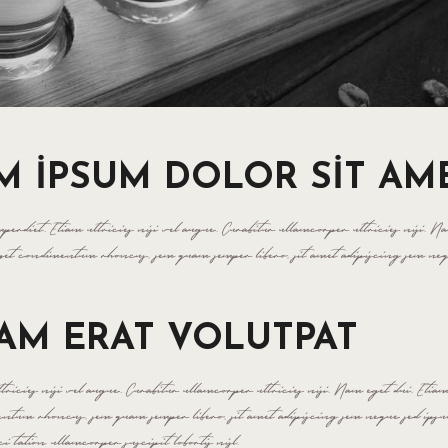
EM IPSUM DOLOR SIT AM
erdiet. Etiam ultricies nisi vel augue. Curabitur ullamcorper ultricies nisi. N
get condimentum rhoncus, sem quam semper libero, sit amet adipiscing sem neq
UAM ERAT VOLUTPAT
tricies nisi vel augue. Curabitur ullamcorper ultricies nisi. Nam eget dui. Et
mentum rhoncus, sem quam semper libero, sit amet adipiscing sem neque sed ips
 tation ullamcorper suscipit lobortis nisl.