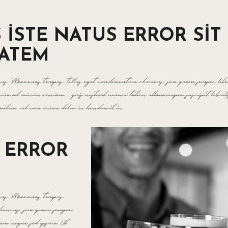
 ISTE NATUS ERROR SIT
ATEM
us. Maecenas tempus, tellus eget condimentum rhoncus, sem quam semper liber
nim ad minim veniam. , quis nostrud exerci tation ullamcorper suscipit lobortis
utem vel eum iriure dolor in hendrerit in.
S ERROR
cus. Maecenas tempus,
rhoncus, sem quam semper
 sem neque sed ipsum. Ut