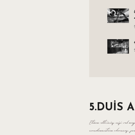
5.DUIS 
Etiam ultricies nisi vel a
condimentum rhoncus, sem 