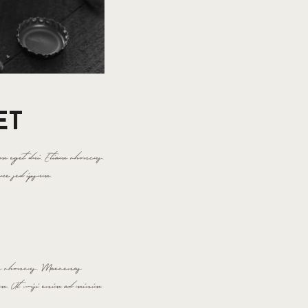
ET
am eget dui. Etiam rhoncus.
ue sed ipsum.
iam rhoncus. Maecenas
um. Ut wisi enim ad minim