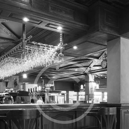
ANA SAYFA
İMKANLAR
FOTOĞRAFLAR
NOSTALJI
360 SANAL TUR
KERVANHAN MENÜ
REZERVASYON
İLETIŞIM