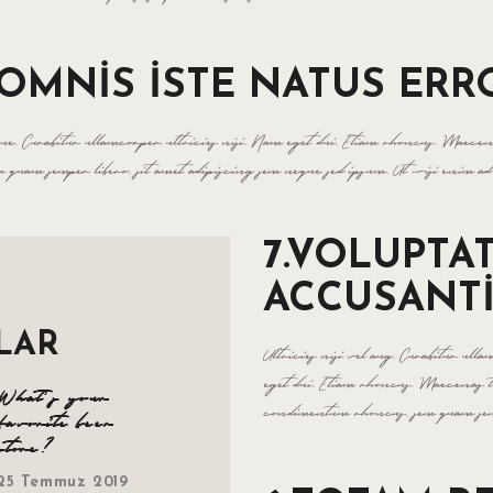
OMNIS ISTE NATUS ERRO
ugue. Curabitur ullamcorper ultricies nisi. Nam eget dui. Etiam rhoncus. Maecen
quam semper libero, sit amet adipiscing sem neque sed ipsum. Ut wisi enim 
7.VOLUPTA
ACCUSANT
LAR
Ultricies nisi vel aug. Curabitur ull
eget dui. Etiam rhoncus. Maecenas te
What’s your
condimentum rhoncus, sem quam sem
favorite beer
store?
25 Temmuz 2019