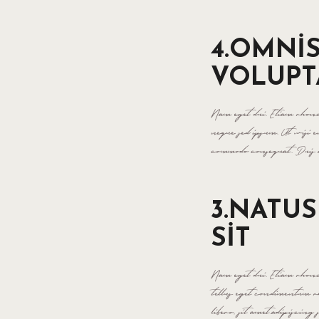
4.OMNIS
VOLUPT
Nam eget dui. Etiam rhonc
neque sed ipsum. Ut wisi e
commodo consequat. Duis a
3.NATU
SIT
Nam eget dui. Etiam rhon
tellus eget condimentum 
libero, sit amet.adipiscing