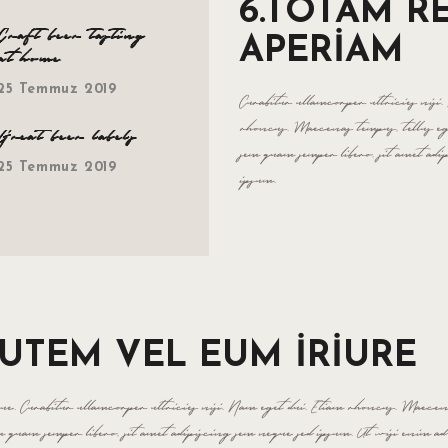
6.TOTAM R
Craft beer tasting
APERIAM
at home
25 Temmuz 2019
Curabitur ullamcorper ultricies nisi
rhoncus. Maecenas tempus, tellus e
Great beer labels
sem quam semper libero, sit amet adi
25 Temmuz 2019
ipsum.
AUTEM VEL EUM IRIURE
ugue. Curabitur ullamcorper ultricies nisi. Nam eget dui. Etiam rhoncus. Maecen
quam semper libero, sit amet adipiscing sem neque sed ipsum. Ut wisi enim 