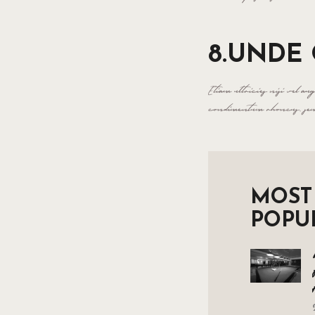
8.UNDE 
Etiam ultricies nisi vel a
condimentum rhoncus, sem 
MOST
POPU