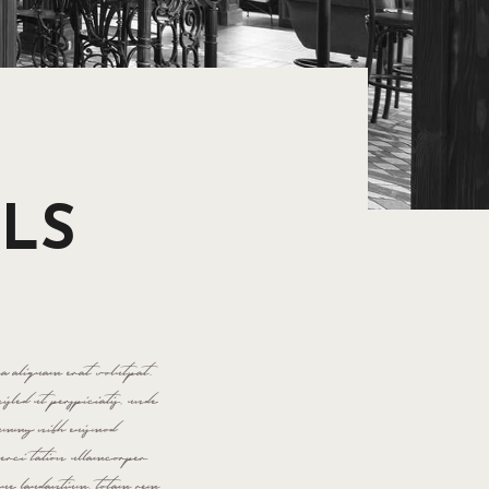
ELS
na aliquam erat volutpat.
sled ut perspiciatis, unde
onummy nibh euismod
erci tation ullamcorper
mque laudantium, totam rem