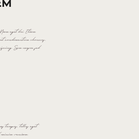
EM
. Nam eget dui. Etiam
get condimentum rhoncus,
piscing. Sem neque sed
as tempus, tellus eget
ad minim veniam.