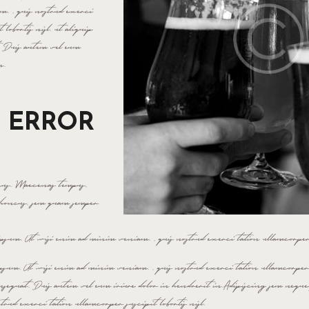
. , quis nostrud exerci
lobortis nisl. ut aliquip
 Duis autem vel eum
n.
S ERROR
cus. Maecenas tempus,
rhoncus, sem quam semper
psum. Ut wisi enim ad minim veniam. , quis nostrud exerci tation ullamcorper s
psum. Ut wisi enim ad minim veniam. , quis nostrud exerci tation ullamcorper su
sequat. Duis autem vel eum iriure dolor in hendrerit in.Adipiscing sem neque
rud exerci tation ullamcorper suscipit lobortis nisl.