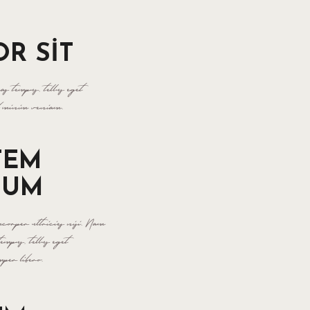
R SIT
as tempus, tellus eget
ad minim veniam.
TEM
IUM
amcorper ultricies nisi. Nam
mpus, tellus eget
per libero.