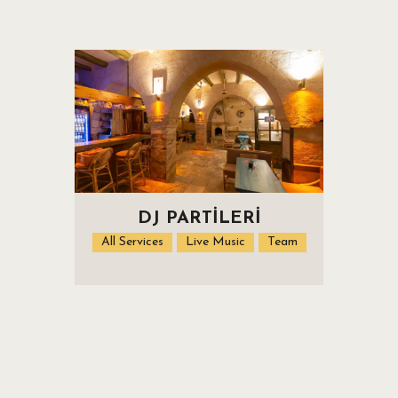
ANA SAYFA
İMKANLAR
FOTOĞRAFLAR
NOSTALJI
DJ PARTILERI
360 SANAL TUR
All Services
Live Music
Team
KERVANHAN MENÜ
REZERVASYON
İLETIŞIM
Search