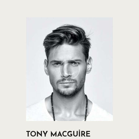
ANA SAYFA
İMKANLAR
FOTOĞRAFLAR
NOSTALJI
360 SANAL TUR
KERVANHAN MENÜ
REZERVASYON
İLETIŞIM
TONY MACGUIRE