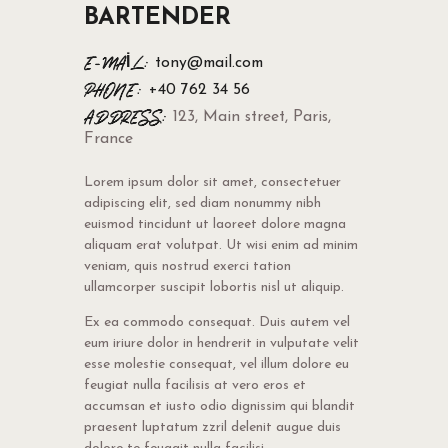
BARTENDER
E-MAIL:
tony@mail.com
PHONE:
+40 762 34 56
ADDRESS:
123, Main street, Paris,
France
Lorem ipsum dolor sit amet, consectetuer
adipiscing elit, sed diam nonummy nibh
euismod tincidunt ut laoreet dolore magna
aliquam erat volutpat. Ut wisi enim ad minim
veniam, quis nostrud exerci tation
ullamcorper suscipit lobortis nisl ut aliquip.
Ex ea commodo consequat. Duis autem vel
eum iriure dolor in hendrerit in vulputate velit
esse molestie consequat, vel illum dolore eu
feugiat nulla facilisis at vero eros et
accumsan et iusto odio dignissim qui blandit
praesent luptatum zzril delenit augue duis