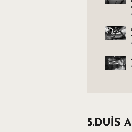
5.DUIS 